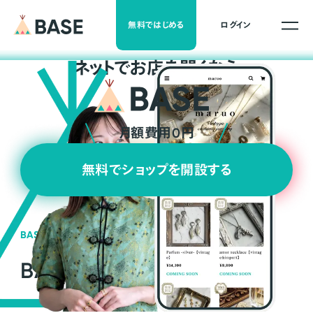
無料ではじめる
ログイン
ネ
ッ
ト
でお店を開くなら
月額費用0円
無料でショップを開設する
BASEの強み
BASEが強い3つの理由