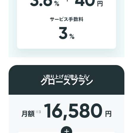
3.6
40
%
円
サービス手数料
3
%
売り上げが増えたら
グロースプラン
16,580
月額
円
※3
+